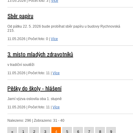
13.05.2026 | Počet foto: 3 |
Více
Sběr papíru
Od pátku 22. 5. 2026 bude probíhat sběr papíru u budovy Rychnovská
215.
11.05.2026 | Počet foto: 0 |
Více
3. místo mladých zdravotníků
v tradiční soutěži
11.05.2026 | Počet foto: 11 |
Více
Pěšky do školy - hlášení
Jarní výzva oslovila oba 1. stupně
11.05.2026 | Počet foto: 11 |
Více
Nalezeno: 296 | Zobrazeno: 31 - 40
«
1
2
3
4
5
6
7
8
9