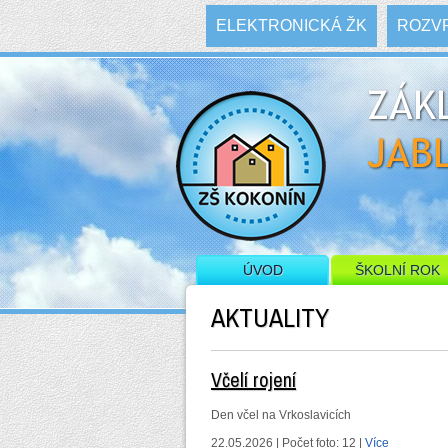
ELEKTRONICKÁ ŽK
ROZVR
PREZENTACE ŠKOLY
ÚVOD
ŠKOLNÍ ROK
AKTUALITY
Včelí rojení
Den včel na Vrkoslavicích
22.05.2026 | Počet foto: 12 |
Více