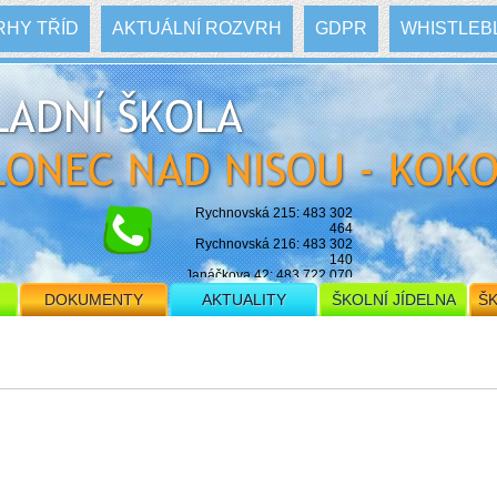
HY TŘÍD
AKTUÁLNÍ ROZVRH
GDPR
WHISTLEB
Rychnovská 215: 483 302
464
Rychnovská 216: 483 302
140
Janáčkova 42: 483 722 070
E-mail: skola@zskokonin.cz
DOKUMENTY
AKTUALITY
ŠKOLNÍ JÍDELNA
ŠK