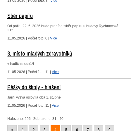
13.05.2026 | Počet foto: 3 |
Více
Sběr papíru
Od pátku 22. 5. 2026 bude probíhat sběr papíru u budovy Rychnovská
215.
11.05.2026 | Počet foto: 0 |
Více
3. místo mladých zdravotníků
v tradiční soutěži
11.05.2026 | Počet foto: 11 |
Více
Pěšky do školy - hlášení
Jarní výzva oslovila oba 1. stupně
11.05.2026 | Počet foto: 11 |
Více
Nalezeno: 296 | Zobrazeno: 31 - 40
«
1
2
3
4
5
6
7
8
9