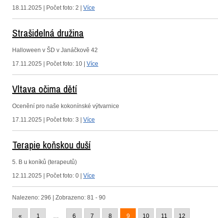
18.11.2025 | Počet foto: 2 |
Více
Strašidelná družina
Halloween v ŠD v Janáčkově 42
17.11.2025 | Počet foto: 10 |
Více
Vltava očima dětí
Ocenění pro naše kokonínské výtvarnice
17.11.2025 | Počet foto: 3 |
Více
Terapie koňskou duší
5. B u koníků (terapeutů)
12.11.2025 | Počet foto: 0 |
Více
Nalezeno: 296 | Zobrazeno: 81 - 90
«
1
…
6
7
8
9
10
11
12