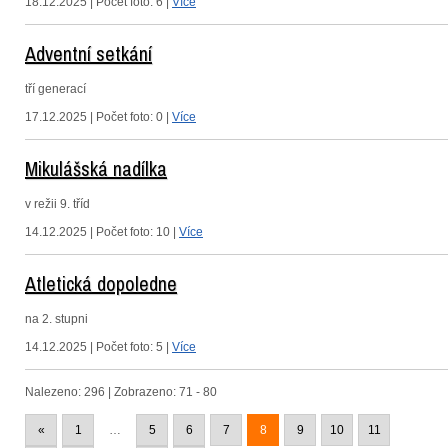
18.12.2025 | Počet foto: 6 |
Více
Adventní setkání
tří generací
17.12.2025 | Počet foto: 0 |
Více
Mikulášská nadílka
v režii 9. tříd
14.12.2025 | Počet foto: 10 |
Více
Atletická dopoledne
na 2. stupni
14.12.2025 | Počet foto: 5 |
Více
Nalezeno: 296 | Zobrazeno: 71 - 80
«
1
…
5
6
7
8
9
10
11