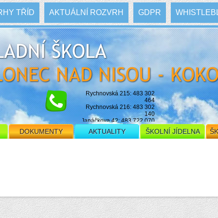
HY TŘÍD
AKTUÁLNÍ ROZVRH
GDPR
WHISTLEB
Rychnovská 215: 483 302
464
Rychnovská 216: 483 302
140
Janáčkova 42: 483 722 070
E-mail: skola@zskokonin.cz
DOKUMENTY
AKTUALITY
ŠKOLNÍ JÍDELNA
ŠK