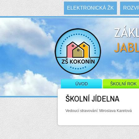
ELEKTRONICKÁ ŽK
ROZVR
PREZENTACE ŠKOLY
ÚVOD
ŠKOLNÍ ROK
ŠKOLNÍ JÍDELNA
Vedoucí stravování: Miroslava Karelová