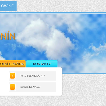
LOWING
OLNÍ DRUŽINA
KONTAKTY
RYCHNOVSKÁ 216
JANÁČKOVA 42