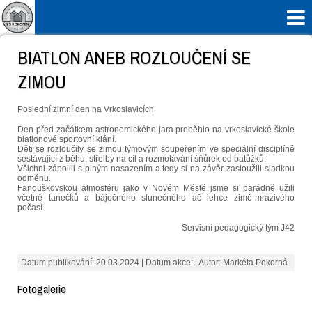

BIATLON ANEB ROZLOUČENÍ SE
ZIMOU
Poslední zimní den na Vrkoslavicích
Den před začátkem astronomického jara proběhlo na vrkoslavické škole
biatlonové sportovní klání.
Děti se rozloučily se zimou týmovým soupeřením ve speciální disciplíně
sestávající z běhu, střelby na cíl a rozmotávání šňůrek od batůžků.
Všichni zápolili s plným nasazením a tedy si na závěr zasloužili sladkou
odměnu.
Fanouškovskou atmosféru jako v Novém Městě jsme si parádně užili
včetně tanečků a báječného slunečného ač lehce zimě-mrazivého
počasí.
Servisní pedagogický tým J42
Datum publikování: 20.03.2024 | Datum akce: | Autor: Markéta Pokorná
Fotogalerie