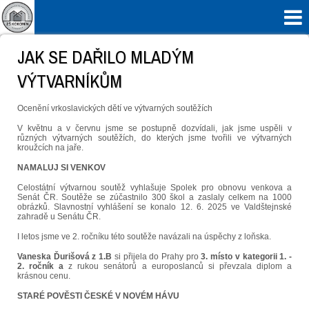

JAK SE DAŘILO MLADÝM
VÝTVARNÍKŮM
Ocenění vrkoslavických dětí ve výtvarných soutěžích
V květnu a v červnu jsme se postupně dozvídali, jak jsme uspěli v
různých výtvarných soutěžích, do kterých jsme tvořili ve výtvarných
kroužcích na jaře.
NAMALUJ SI VENKOV
Celostátní výtvarnou soutěž vyhlašuje Spolek pro obnovu venkova a
Senát ČR. Soutěže se zúčastnilo 300 škol a zaslaly celkem na 1000
obrázků. Slavnostní vyhlášení se konalo 12. 6. 2025 ve Valdštejnské
zahradě u Senátu ČR.
I letos jsme ve 2. ročníku této soutěže navázali na úspěchy z loňska.
Vaneska Ďurišová z 1.B
si přijela do Prahy pro
3. místo v kategorii 1. -
2. ročník a
z rukou senátorů a europoslanců si převzala diplom a
krásnou cenu.
STARÉ POVĚSTI ČESKÉ V NOVÉM HÁVU