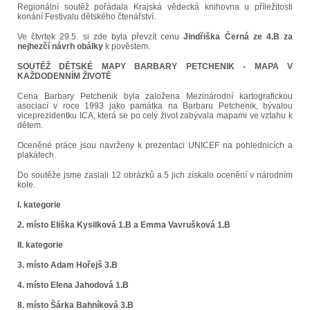
Regionální soutěž pořádala Krajská vědecká knihovna u příležitosti
konání Festivalu dětského čtenářství.
Ve čtvrtek 29.5. si zde byla převzít cenu
Jindřiška Černá ze 4.B za
nejhezčí návrh obálky
k pověstem.
SOUTĚŽ DĚTSKÉ MAPY BARBARY PETCHENIK - MAPA V
KAŽDODENNÍM ŽIVOTĚ
Cena Barbary Petchenik byla založena Mezinárodní kartografickou
asociací v roce 1993 jako památka na Barbaru Petchenik, bývalou
viceprezidentku ICA, která se po celý život zabývala mapami ve vztahu k
dětem.
Oceněné práce jsou navrženy k prezentaci UNICEF na pohlednicích a
plakátech.
Do soutěže jsme zaslali 12 obrázků a 5 jich získalo ocenění v národním
kole.
I. kategorie
2. místo Eliška Kysilková 1.B a Emma Vavrušková 1.B
II. kategorie
3. místo Adam Hořejš 3.B
4. místo Elena Jahodová 1.B
8. místo Šárka Bahníková 3.B