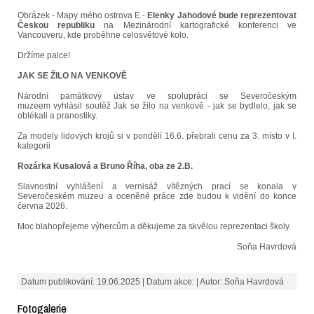
Obrázek - Mapy mého ostrova E -
Elenky Jahodové bude reprezentovat
Českou republiku
na Mezinárodní kartografické konferenci ve
Vancouveru, kde proběhne celosvětové kolo.
Držíme palce!
JAK SE ŽILO NA VENKOVĚ
Národní památkový ústav ve spolupráci se Severočeským
muzeem vyhlásil soutěž Jak se žilo na venkově - jak se bydlelo, jak se
oblékali a pranostiky.
Za modely lidových krojů si v pondělí 16.6. přebrali cenu za 3. místo v I.
kategorii
Rozárka Kusalová a Bruno Říha, oba ze 2.B.
Slavnostní vyhlášení a vernisáž vítězných prací se konala v
Severočeském muzeu a oceněné práce zde budou k vidění do konce
června 2026.
Moc blahopřejeme výhercům a děkujeme za skvělou reprezentaci školy.
Soňa Havrdová
Datum publikování: 19.06.2025 | Datum akce: | Autor: Soňa Havrdová
Fotogalerie