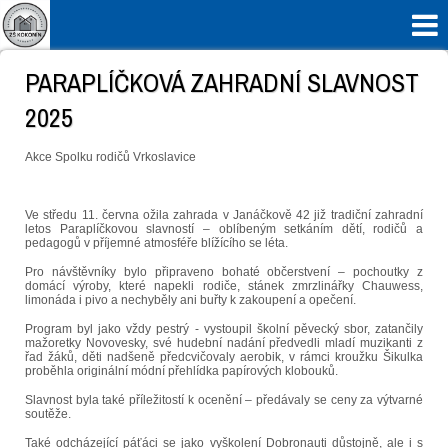

PARAPLÍČKOVÁ ZAHRADNÍ SLAVNOST
2025
Akce Spolku rodičů Vrkoslavice
Ve středu 11. června ožila zahrada v Janáčkově 42 již tradiční zahradní
letos Paraplíčkovou slavností – oblíbeným setkáním dětí, rodičů a
pedagogů v příjemné atmosféře blížícího se léta.
Pro návštěvníky bylo připraveno bohaté občerstvení – pochoutky z
domácí výroby, které napekli rodiče, stánek zmrzlinářky Chauwess,
limonáda i pivo a nechyběly ani buřty k zakoupení a opečení.
Program byl jako vždy pestrý - vystoupil školní pěvecký sbor, zatančily
mažoretky Novovesky, své hudební nadání předvedli mladí muzikanti z
řad žáků, děti nadšeně předcvičovaly aerobik, v rámci kroužku Šikulka
proběhla originální módní přehlídka papírových klobouků.
Slavnost byla také příležitostí k ocenění – předávaly se ceny za výtvarné
soutěže.
Také odcházející páťáci se jako vyškolení Dobronauti důstojně, ale i s