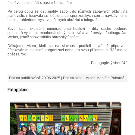
úsměvem rozloučili s naším 1. stupněm.
Po celou dobu se děti mohly zapojit do různých zábavných aktivit na
stanovištích, losovala se štěstěna ze sponzorských cen a návštěvníci si
mohli prohlédnout výstavu dětských obrázků a fotografií.
Závěr patřil skutečně mimořádnému hostovi – díky štědré podpoře
sponzorů vystoupil mnohonásobný mistr světa ve freestyle footbagu Jan
Weber, jehož show sklidila obrovský úspěch.
Děkujeme všem, kteří se na slavnosti podíleli – ať už přípravou,
účinkováním, pomocí s organizací nebo jen svou přítomností. Těšíme se
opět za rok!
Pedagogický sbor J42
Datum publikování: 20.06.2025 | Datum akce: | Autor: Markéta Pokorná
Fotogalerie