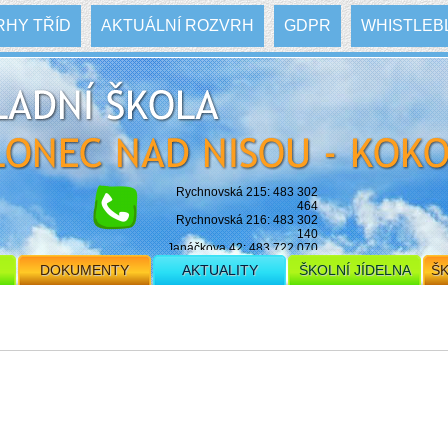
HY TŘÍD
AKTUÁLNÍ ROZVRH
GDPR
WHISTLEB
Rychnovská 215: 483 302
464
Rychnovská 216: 483 302
140
Janáčkova 42: 483 722 070
E-mail: skola@zskokonin.cz
DOKUMENTY
AKTUALITY
ŠKOLNÍ JÍDELNA
ŠK