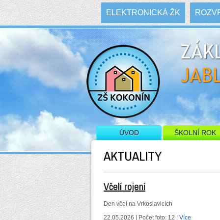
ELEKTRONICKÁ ŽK
ROZVR
PREZENTACE ŠKOLY
ÚVOD
ŠKOLNÍ ROK
AKTUALITY
Včelí rojení
Den včel na Vrkoslavicích
22.05.2026 | Počet foto: 12 |
Více