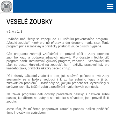

VESELÉ ZOUBKY
v 1. A a 1. B
Prvňáčci naší školy se zapojili do 11. ročníku preventivního programu
„Veselé zoubky“, který pro ně připravila dm drogerie markt s.r.o. Tento
program přináší zábavný a praktický přístup k výuce o ústní hygieně.
Cíle programu zahrnují vzdělávání o správné péči o zuby, prevenci
zubního kazu a podporu zdravých návyků. Pro dosažení těchto cílů
program nabízí interaktivní výukový program, zábavně – vzdělávací film
„Jak se dostat Hurvínkovi na zoubek“, herní aktivity, pracovní listy pro
každého žáka, praktické ukázky péče o chrup.
Děti získaly základní znalosti o tom, jak správně pečovat o své zuby,
seznámily se s faktory vedoucími k vzniku zubního kazu a jiných
zdravotních problémů. Dozvěděly se, jak jim předcházet. Vyzkoušely si
správné techniky čištění zubů a používání hygienických pomůcek.
Na závěr programu děti dostaly preventivní balíčky s dětskou zubní
pastou, kartáčkem na zuby a samolepku s návodem, jak správně čistit
zoubky.
Jsme rádi, že můžeme podporovat zdraví a pohodu našich prvňáčků
tímto inovativním způsobem.