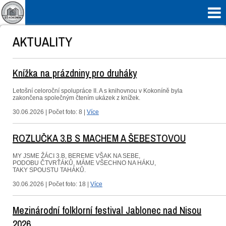

AKTUALITY
Knížka na prázdniny pro druháky
Letošní celoroční spolupráce II. A s knihovnou v Kokoníně byla
zakončena společným čtením ukázek z knížek.
30.06.2026 | Počet foto: 8 |
Více
ROZLUČKA 3.B S MACHEM A ŠEBESTOVOU
MY JSME ŽÁCI 3.B, BEREME VŠAK NA SEBE,
PODOBU ČTVRŤÁKŮ, MÁME VŠECHNO NA HÁKU,
TAKY SPOUSTU TAHÁKŮ.
30.06.2026 | Počet foto: 18 |
Více
Mezinárodní folklorní festival Jablonec nad Nisou
2026